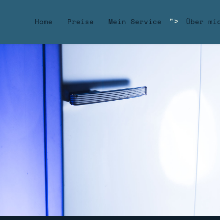
">
Home
Preise
Mein Service
Über mi